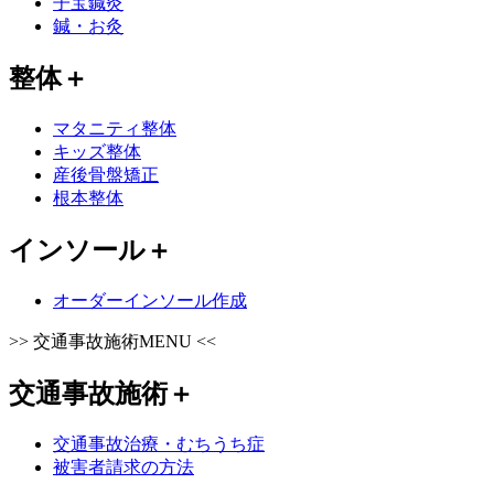
子宝鍼灸
鍼・お灸
整体
＋
マタニティ整体
キッズ整体
産後骨盤矯正
根本整体
インソール
＋
オーダーインソール作成
>>
交通事故施術MENU
<<
交通事故施術
＋
交通事故治療・むちうち症
被害者請求の方法