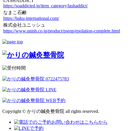
LASHADDICT
https://soaddicted.jp/item_category/lashaddict/
なまこ石鹸
https://baku-international.com/
株式会社ユニッシュ
https://www.unish.co.jp/product/pseqp/epolation-complete.html
Copyright © かりの鍼灸整骨院 all rights reserved.