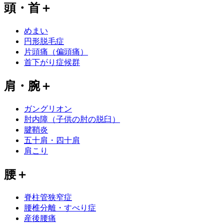
頭・首
＋
めまい
円形脱毛症
片頭痛（偏頭痛）
首下がり症候群
肩・腕
＋
ガングリオン
肘内障（子供の肘の脱臼）
腱鞘炎
五十肩・四十肩
肩こり
腰
＋
脊柱管狭窄症
腰椎分離・すべり症
産後腰痛