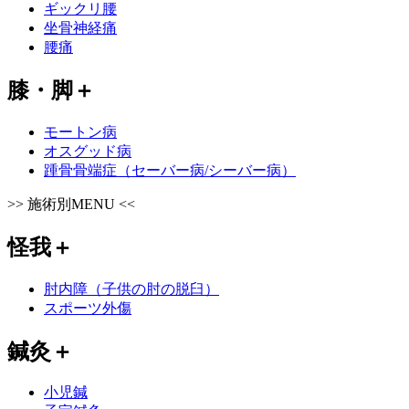
ギックリ腰
坐骨神経痛
腰痛
膝・脚
＋
モートン病
オスグッド病
踵骨骨端症（セーバー病/シーバー病）
>>
施術別MENU
<<
怪我
＋
肘内障（子供の肘の脱臼）
スポーツ外傷
鍼灸
＋
小児鍼