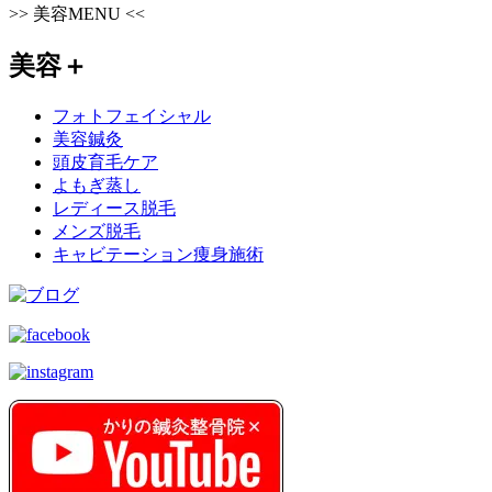
>>
美容MENU
<<
美容
＋
フォトフェイシャル
美容鍼灸
頭皮育毛ケア
よもぎ蒸し
レディース脱毛
メンズ脱毛
キャビテーション痩身施術