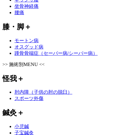
坐骨神経痛
腰痛
膝・脚
＋
モートン病
オスグッド病
踵骨骨端症（セーバー病/シーバー病）
>>
施術別MENU
<<
怪我
＋
肘内障（子供の肘の脱臼）
スポーツ外傷
鍼灸
＋
小児鍼
子宝鍼灸