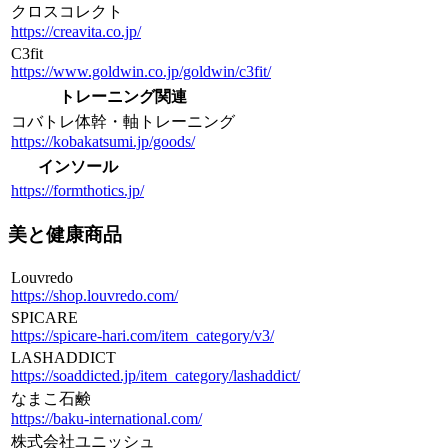
クロスコレクト
https://creavita.co.jp/
C3fit
https://www.goldwin.co.jp/goldwin/c3fit/
トレーニング関連
コバトレ体幹・軸トレーニング
https://kobakatsumi.jp/goods/
インソール
https://formthotics.jp/
美と健康商品
Louvredo
https://shop.louvredo.com/
SPICARE
https://spicare-hari.com/item_category/v3/
LASHADDICT
https://soaddicted.jp/item_category/lashaddict/
なまこ石鹸
https://baku-international.com/
株式会社ユニッシュ