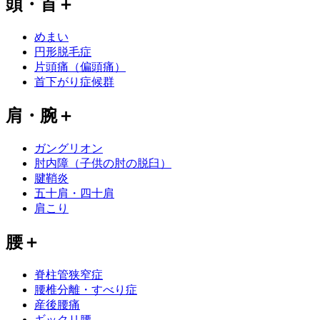
頭・首
＋
めまい
円形脱毛症
片頭痛（偏頭痛）
首下がり症候群
肩・腕
＋
ガングリオン
肘内障（子供の肘の脱臼）
腱鞘炎
五十肩・四十肩
肩こり
腰
＋
脊柱管狭窄症
腰椎分離・すべり症
産後腰痛
ギックリ腰