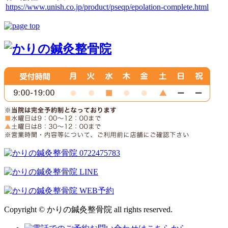
https://www.unish.co.jp/product/pseqp/epolation-complete.html
Copyright © かりの鍼灸整骨院 all rights reserved.