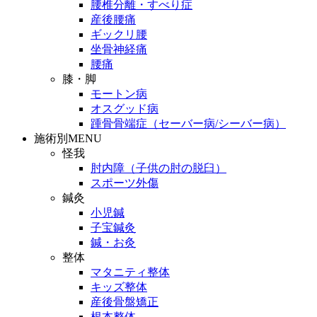
腰椎分離・すべり症
産後腰痛
ギックリ腰
坐骨神経痛
腰痛
膝・脚
モートン病
オスグッド病
踵骨骨端症（セーバー病/シーバー病）
施術別MENU
怪我
肘内障（子供の肘の脱臼）
スポーツ外傷
鍼灸
小児鍼
子宝鍼灸
鍼・お灸
整体
マタニティ整体
キッズ整体
産後骨盤矯正
根本整体