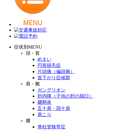
症状別MENU
頭・首
めまい
円形脱毛症
片頭痛（偏頭痛）
首下がり症候群
肩・腕
ガングリオン
肘内障（子供の肘の脱臼）
腱鞘炎
五十肩・四十肩
肩こり
腰
脊柱管狭窄症