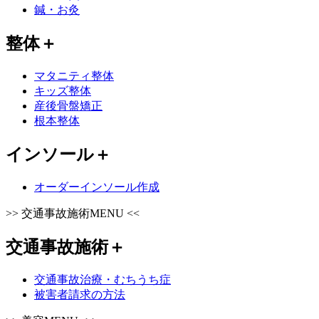
鍼・お灸
整体
＋
マタニティ整体
キッズ整体
産後骨盤矯正
根本整体
インソール
＋
オーダーインソール作成
>>
交通事故施術MENU
<<
交通事故施術
＋
交通事故治療・むちうち症
被害者請求の方法