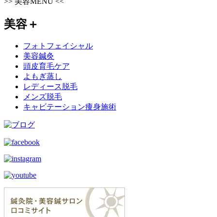
>>
美容MENU
<<
美容
＋
フォトフェイシャル
美容鍼灸
頭皮育毛ケア
よもぎ蒸し
レディース脱毛
メンズ脱毛
キャビテーション痩身施術