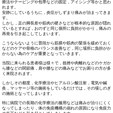
療法やテーピングや包帯などの固定，アイシング等かと思わ
れます。
安静にしているうちに，炎症がしずまり痛みが治まってきま
す。
しかし，足の脚長差や筋肉の硬さなどが根本的な原因が隠れ
ているとすれば，おのずと同じ個所に負担がかかり，痛みの
再発を引き起こしてしまいます。
こうならないように普段から筋膜や筋肉の緊張を緩めておく
などのケアや骨格のバランス改善など，同じ場所に負担がか
からない為のケアが重要となっていきます。
当院に来られる患者様は様々で，捻挫や肉離れなどのケガか
ら膝などの関節痛，肩や腰などの痛みなどでお困りの方が多
く来院されます。
しかしその都度，化学療法やヒアルロン酸注射，電気や鍼
灸，マッサージ等の施術をしているだけでは，その場しのぎ
の施術となってしまいます。
特に病院での長期の化学療法の服用などは痛みが治りにくく
なってしまったり，体の免疫機構の崩れの原因になり免疫力