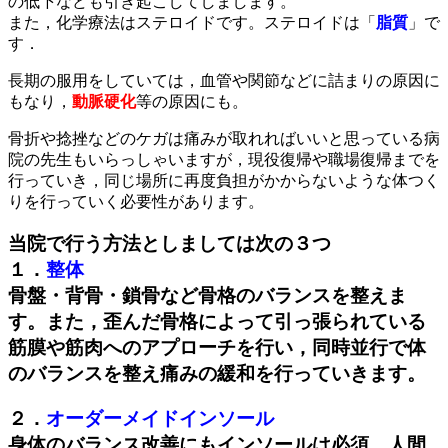
の低下なども引き起こしてしまします。
また，化学療法はステロイドです。ステロイドは「
脂質
」で
す．
長期の服用をしていては，血管や関節などに詰まりの原因に
もなり，
動脈硬化
等の原因にも。
骨折や捻挫などのケガは痛みが取れればいいと思っている病
院の先生もいらっしゃいますが，現役復帰や職場復帰までを
行っていき，同じ場所に再度負担がかからないような体つく
りを行っていく必要性があります。
当院で行う方法としましては次の３つ
１．
整体
骨盤・背骨・鎖骨など骨格のバランスを整えま
す。また，歪んだ骨格によって引っ張られている
筋膜や筋肉へのアプローチを行い，同時並行で体
のバランスを整え痛みの緩和を行っていきます。
２．
オーダーメイドインソール
身体のバランス改善にもインソールは必須。人間