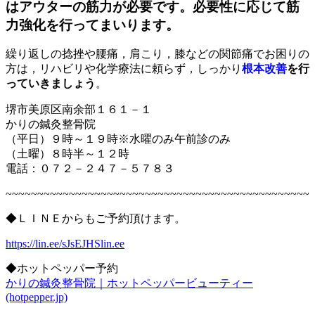
はアウターの筋力が必要です。必要性に応じて筋
力強化を行ってまいります。
繰り返しの捻挫や腰痛，肩こり，膝などの関節痛でお困りの
方は，リハビリや化学療法に頼らず，しっかり
根本改善
を行
っていきましょう
。
堺市美原区南余部１６１－１
かりの鍼灸整骨院
（平日）９時～１９時※水曜のみ午前診のみ
（土曜）８時半～１２時
電話：０７２－２４７－５７８３
~~~~~~~~~~~~~~~~~~~~~~~~~~~~~~~~~~~~~~~~~~~~~~~~
◆ＬＩＮＥからもご予約頂けます。
https://lin.ee/sJsEJHSlin.ee
◆ホットペッパー予約
かりの鍼灸整骨院｜ホットペッパービューティー
(hotpepper.jp)