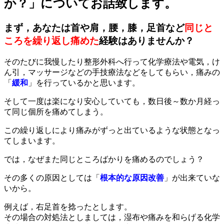
か？」についてお話致します。
まず，あなたは首や肩，腰，膝，足首など
同じと
ころを繰り返し痛めた
経験はありませんか？
そのたびに我慢したり整形外科へ行って化学療法や電気，け
ん引，マッサージなどの手技療法などをしてもらい，痛みの
「
緩和
」を行っているかと思います。
そして一度は楽になり安心していても，数日後～数か月経っ
て同じ個所を痛めてしまう。
この繰り返しにより痛みがずっと出ているような状態となっ
てしまいます。
では，なぜまた同じところばかりを痛めるのでしょう？
その多くの原因としては「
根本的な原因改善
」が出来ていな
いから。
例えば，右足首を捻ったとします。
その場合の対処法としましては，湿布や痛みを和らげる化学