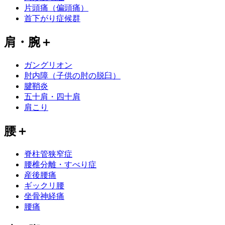
片頭痛（偏頭痛）
首下がり症候群
肩・腕
＋
ガングリオン
肘内障（子供の肘の脱臼）
腱鞘炎
五十肩・四十肩
肩こり
腰
＋
脊柱管狭窄症
腰椎分離・すべり症
産後腰痛
ギックリ腰
坐骨神経痛
腰痛