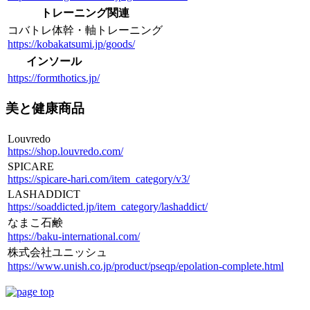
トレーニング関連
コバトレ体幹・軸トレーニング
https://kobakatsumi.jp/goods/
インソール
https://formthotics.jp/
美と健康商品
Louvredo
https://shop.louvredo.com/
SPICARE
https://spicare-hari.com/item_category/v3/
LASHADDICT
https://soaddicted.jp/item_category/lashaddict/
なまこ石鹸
https://baku-international.com/
株式会社ユニッシュ
https://www.unish.co.jp/product/pseqp/epolation-complete.html