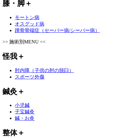
膝・脚
＋
モートン病
オスグッド病
踵骨骨端症（セーバー病/シーバー病）
>>
施術別MENU
<<
怪我
＋
肘内障（子供の肘の脱臼）
スポーツ外傷
鍼灸
＋
小児鍼
子宝鍼灸
鍼・お灸
整体
＋