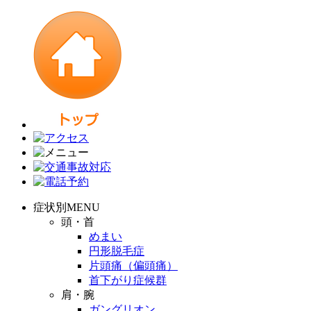
症状別MENU
頭・首
めまい
円形脱毛症
片頭痛（偏頭痛）
首下がり症候群
肩・腕
ガングリオン