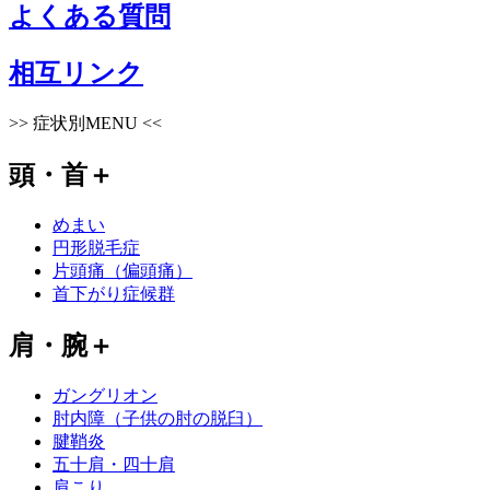
よくある質問
相互リンク
>>
症状別MENU
<<
頭・首
＋
めまい
円形脱毛症
片頭痛（偏頭痛）
首下がり症候群
肩・腕
＋
ガングリオン
肘内障（子供の肘の脱臼）
腱鞘炎
五十肩・四十肩
肩こり