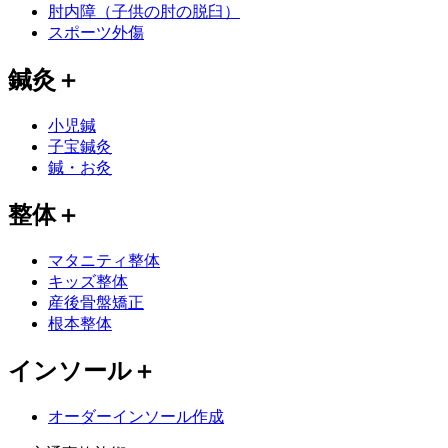
肘内障（子供の肘の脱臼）
スポーツ外傷
鍼灸
＋
小児鍼
子宝鍼灸
鍼・お灸
整体
＋
マタニティ整体
キッズ整体
産後骨盤矯正
根本整体
インソール
＋
オーダーインソール作成