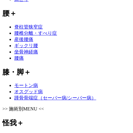
腰
＋
脊柱管狭窄症
腰椎分離・すべり症
産後腰痛
ギックリ腰
坐骨神経痛
腰痛
膝・脚
＋
モートン病
オスグッド病
踵骨骨端症（セーバー病/シーバー病）
>>
施術別MENU
<<
怪我
＋