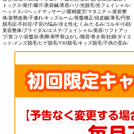
トックス/発汗/爆汗/美容鍼/美容ハリ/光脱毛/光フェイシャル/
ヘッドスパ/ヘッドマッサージ/眼精疲労/マタニティ/産前整
体/姿勢改善/子連れ/キッズルーム/骨盤矯正/頭皮鍼/薄毛/円形
脱毛症/不妊症/子宮の悩み/冷え性/むくみ/たるみ/コルギ/小顔/
美容整体/ブライダル/エステ/フェイシャル/美容/リフトアッ
プ/首コリ/岩盤浴/美脚/肩甲骨はがし/猫背/巻き肩/妊婦/ダイエ
ット/メンズ脱毛/ヒゲ脱毛/VIO脱毛/キッズ脱毛/子供の歪み/