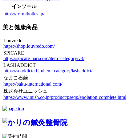
インソール
https://formthotics.jp/
美と健康商品
Louvredo
https://shop.louvredo.com/
SPICARE
https://spicare-hari.com/item_category/v3/
LASHADDICT
https://soaddicted.jp/item_category/lashaddict/
なまこ石鹸
https://baku-international.com/
株式会社ユニッシュ
https://www.unish.co.jp/product/pseqp/epolation-complete.html