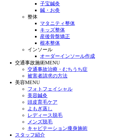
子宝鍼灸
鍼・お灸
整体
マタニティ整体
キッズ整体
産後骨盤矯正
根本整体
インソール
オーダーインソール作成
交通事故施術MENU
交通事故治療・むちうち症
被害者請求の方法
美容MENU
フォトフェイシャル
美容鍼灸
頭皮育毛ケア
よもぎ蒸し
レディース脱毛
メンズ脱毛
キャビテーション痩身施術
スタッフ紹介