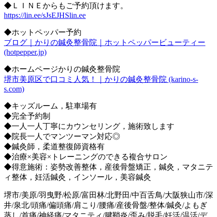
◆ＬＩＮＥからもご予約頂けます。
https://lin.ee/sJsEJHSlin.ee
◆ホットペッパー予約
ブログ｜かりの鍼灸整骨院｜ホットペッパービューティー
(hotpepper.jp)
◆ホームページかりの鍼灸整骨院
堺市美原区で口コミ人気！｜かりの鍼灸整骨院 (karino-s-
s.com)
◆キッズルーム，駐車場有
◆完全予約制
◆一人一人丁寧にカウンセリング，施術致します
◆院長一人でマンツーマン対応◎
◆鍼灸師，柔道整復師資格有
◆治療×美容×トレーニングのできる複合サロン
◆得意施術：姿勢改善整体，産後骨盤矯正，鍼灸，マタニテ
ィ整体，妊活鍼灸，インソール，美容鍼灸
堺市/美原/羽曳野/松原/富田林/北野田/中百舌鳥/大阪狭山市/深
井/泉北/頭痛/偏頭痛/肩こり/腰痛/産後骨盤/整体/鍼灸/よもぎ
蒸し/首痛/神経痛/マタニティ/腱鞘炎/歪み/脱毛/妊活/温活/デ