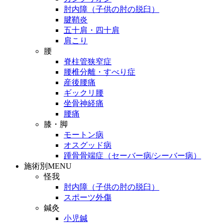
肘内障（子供の肘の脱臼）
腱鞘炎
五十肩・四十肩
肩こり
腰
脊柱管狭窄症
腰椎分離・すべり症
産後腰痛
ギックリ腰
坐骨神経痛
腰痛
膝・脚
モートン病
オスグッド病
踵骨骨端症（セーバー病/シーバー病）
施術別MENU
怪我
肘内障（子供の肘の脱臼）
スポーツ外傷
鍼灸
小児鍼