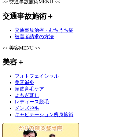
>>
交通事故施術MENU
<<
交通事故施術
＋
交通事故治療・むちうち症
被害者請求の方法
>>
美容MENU
<<
美容
＋
フォトフェイシャル
美容鍼灸
頭皮育毛ケア
よもぎ蒸し
レディース脱毛
メンズ脱毛
キャビテーション痩身施術