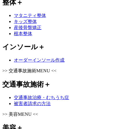
整体
＋
マタニティ整体
キッズ整体
産後骨盤矯正
根本整体
インソール
＋
オーダーインソール作成
>>
交通事故施術MENU
<<
交通事故施術
＋
交通事故治療・むちうち症
被害者請求の方法
>>
美容MENU
<<
美容
＋