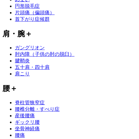
円形脱毛症
片頭痛（偏頭痛）
首下がり症候群
肩・腕
＋
ガングリオン
肘内障（子供の肘の脱臼）
腱鞘炎
五十肩・四十肩
肩こり
腰
＋
脊柱管狭窄症
腰椎分離・すべり症
産後腰痛
ギックリ腰
坐骨神経痛
腰痛