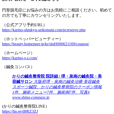
円形脱毛症にお悩みの方はお気軽にご相談ください。初めて
の方でも丁寧にカウンセリングいたします。
（公式アプリ予約URL）
https://karino-shinkyu-seikotsuin.com/pcreserve.php
（ホットペッパービューティー）
https://beauty.hotpepper.jp/kr/slnH000621169/coupon/
（ホームページ）
https://karino-s-s.com/
（鍼灸コンパス）
かりの鍼灸整骨院 院詳細 | 堺・泉南の鍼灸院・美
容鍼サロン
大阪府堺・泉南の鍼灸治療 美容鍼灸
スポーツ鍼院、かりの鍼灸整骨院のクーポン情報
1件、施術メニュー7件、施術例7件、写真4
www.shinq-compass.jp
(かりの鍼灸整骨院LINE）
https://lin.ee/d8RZ3ZJ