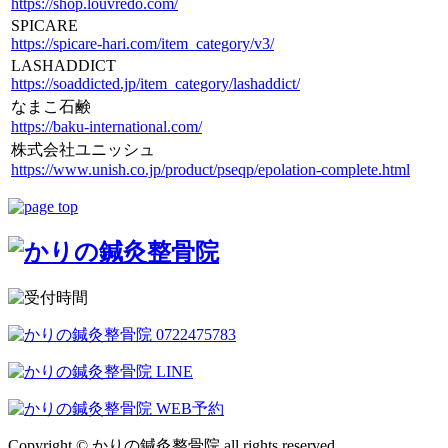
https://shop.louvredo.com/
SPICARE
https://spicare-hari.com/item_category/v3/
LASHADDICT
https://soaddicted.jp/item_category/lashaddict/
なまこ石鹸
https://baku-international.com/
株式会社ユニッシュ
https://www.unish.co.jp/product/pseqp/epolation-complete.html
Copyright © かりの鍼灸整骨院 all rights reserved.