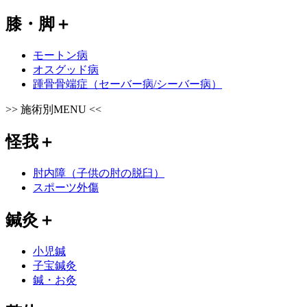
膝・脚
＋
モートン病
オスグッド病
踵骨骨端症（セーバー病/シーバー病）
>>
施術別MENU
<<
怪我
＋
肘内障（子供の肘の脱臼）
スポーツ外傷
鍼灸
＋
小児鍼
子宝鍼灸
鍼・お灸