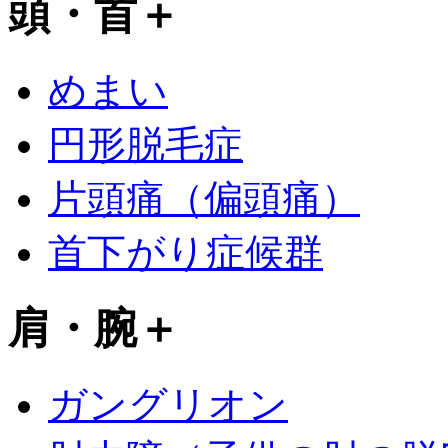
頭・首
＋
めまい
円形脱毛症
片頭痛（偏頭痛）
首下がり症候群
肩・腕
＋
ガングリオン