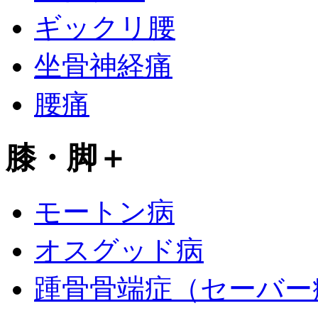
ギックリ腰
坐骨神経痛
腰痛
膝・脚
＋
モートン病
オスグッド病
踵骨骨端症（セーバー