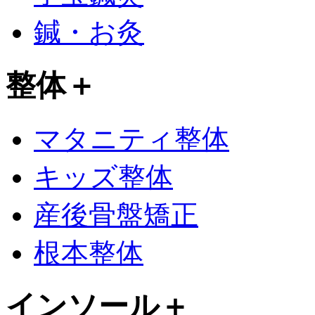
鍼・お灸
整体
＋
マタニティ整体
キッズ整体
産後骨盤矯正
根本整体
インソール
＋