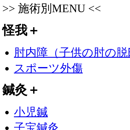
>>
施術別MENU
<<
怪我
＋
肘内障（子供の肘の脱
スポーツ外傷
鍼灸
＋
小児鍼
子宝鍼灸