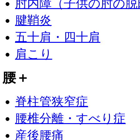
肘内障（子供の肘の脱
腱鞘炎
五十肩・四十肩
肩こり
腰
＋
脊柱管狭窄症
腰椎分離・すべり症
産後腰痛