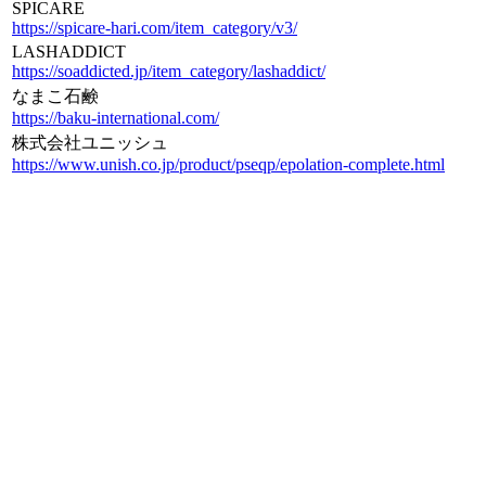
SPICARE
https://spicare-hari.com/item_category/v3/
LASHADDICT
https://soaddicted.jp/item_category/lashaddict/
なまこ石鹸
https://baku-international.com/
株式会社ユニッシュ
https://www.unish.co.jp/product/pseqp/epolation-complete.html